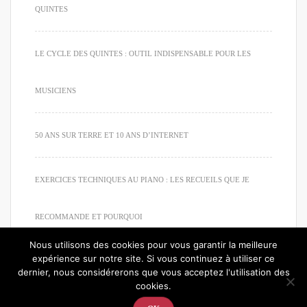
QUINTES
LE CYCLE DES QUINTES : OUTIL INDISPENSABLE POUR LES
MUSICIENS
50 ANS SUR TERRE ET 10 ANS D’INTERNET
EXERCICES TECHNIQUES AU PIANO : LES RECUEILS QUE JE
RECOMMANDE ET POURQUOI
Nous utilisons des cookies pour vous garantir la meilleure
expérience sur notre site. Si vous continuez à utiliser ce
dernier, nous considérerons que vous acceptez l'utilisation des
cookies.
© 2020. Tous droits réservés. Apprendre à jouer du piano