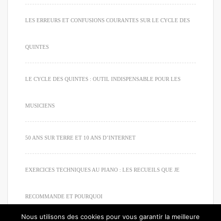
LES ERREURS ET CONFUSIONS COURANTES SUR LE CYCLE DES
QUINTES
LE CYCLE DES QUINTES : OUTIL INDISPENSABLE POUR LES
MUSICIENS
50 ANS SUR TERRE ET 10 ANS D’INTERNET
EXERCICES TECHNIQUES AU PIANO : LES RECUEILS QUE JE
RECOMMANDE ET POURQUOI
Nous utilisons des cookies pour vous garantir la meilleure