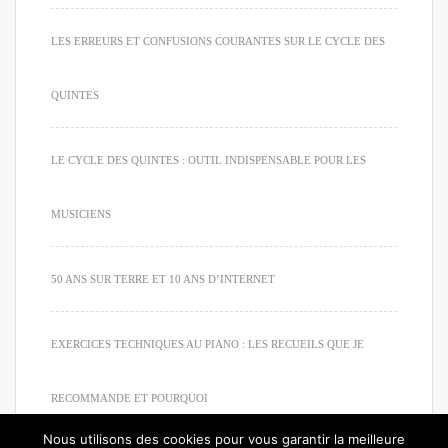
LES ERREURS ET CONFUSIONS COURANTES SUR LE CYCLE DES
QUINTES
LE CYCLE DES QUINTES : OUTIL INDISPENSABLE POUR LES
MUSICIENS
50 ANS SUR TERRE ET 10 ANS D’INTERNET
EXERCICES TECHNIQUES AU PIANO : LES RECUEILS QUE JE
RECOMMANDE ET POURQUOI
Nous utilisons des cookies pour vous garantir la meilleure