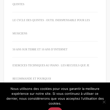
QUINTES
LE CYCLE DES QUINTES : OUTIL INDISPENSABLE POUR LES
MUSICIENS
50 ANS SUR TERRE ET 10 ANS D’INTERNET
EXERCICES TECHNIQUES AU PIANO : LES RECUEILS QUE JE
RECOMMANDE ET POURQUOI
Nous utilisons des cookies pour vous garantir la meilleure
expérience sur notre site. Si vous continuez à utiliser ce
dernier, nous considérerons que vous acceptez l'utilisation des
cookies.
© 2020. Tous droits réservés. Apprendre à jouer du piano