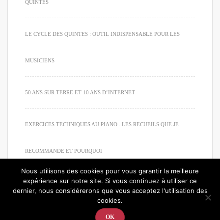
QUINTES
LE CYCLE DES QUINTES : OUTIL INDISPENSABLE POUR LES
MUSICIENS
50 ANS SUR TERRE ET 10 ANS D’INTERNET
EXERCICES TECHNIQUES AU PIANO : LES RECUEILS QUE JE
RECOMMANDE ET POURQUOI
Nous utilisons des cookies pour vous garantir la meilleure
expérience sur notre site. Si vous continuez à utiliser ce
dernier, nous considérerons que vous acceptez l'utilisation des
cookies.
© 2020. Tous droits réservés. Apprendre à jouer du piano
OK