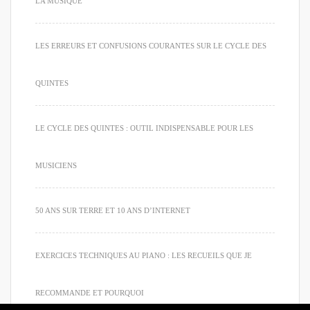
LA MUSIQUE
LES ERREURS ET CONFUSIONS COURANTES SUR LE CYCLE DES
QUINTES
LE CYCLE DES QUINTES : OUTIL INDISPENSABLE POUR LES
MUSICIENS
50 ANS SUR TERRE ET 10 ANS D’INTERNET
EXERCICES TECHNIQUES AU PIANO : LES RECUEILS QUE JE
RECOMMANDE ET POURQUOI