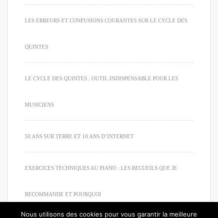
LES ERREURS ET CONFUSIONS COURANTES SUR LE CYCLE DES
QUINTES
LE CYCLE DES QUINTES : OUTIL INDISPENSABLE POUR LES
MUSICIENS
50 ANS SUR TERRE ET 10 ANS D’INTERNET
EXERCICES TECHNIQUES AU PIANO : LES RECUEILS QUE JE
RECOMMANDE ET POURQUOI
Nous utilisons des cookies pour vous garantir la meilleure