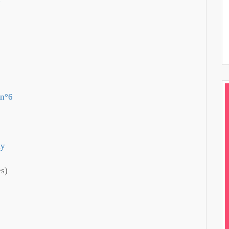
n°6
ky
es)