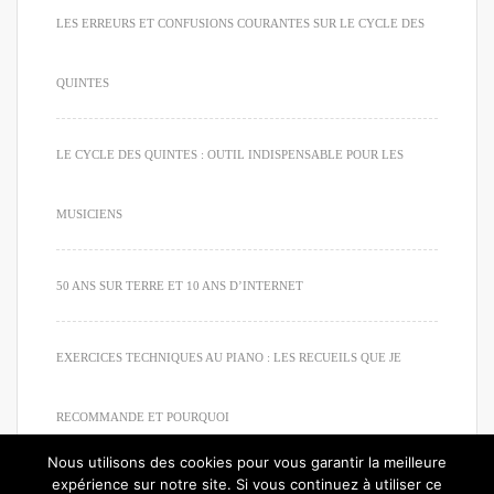
LES ERREURS ET CONFUSIONS COURANTES SUR LE CYCLE DES
QUINTES
LE CYCLE DES QUINTES : OUTIL INDISPENSABLE POUR LES
MUSICIENS
50 ANS SUR TERRE ET 10 ANS D’INTERNET
EXERCICES TECHNIQUES AU PIANO : LES RECUEILS QUE JE
RECOMMANDE ET POURQUOI
Nous utilisons des cookies pour vous garantir la meilleure
expérience sur notre site. Si vous continuez à utiliser ce