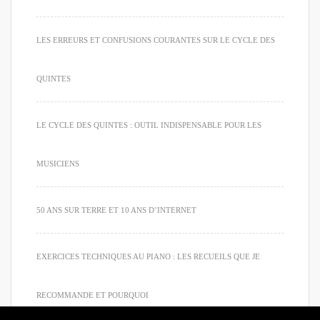
LES ERREURS ET CONFUSIONS COURANTES SUR LE CYCLE DES
QUINTES
LE CYCLE DES QUINTES : OUTIL INDISPENSABLE POUR LES
MUSICIENS
50 ANS SUR TERRE ET 10 ANS D’INTERNET
EXERCICES TECHNIQUES AU PIANO : LES RECUEILS QUE JE
RECOMMANDE ET POURQUOI