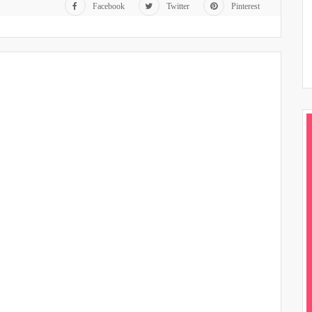
Facebook
Twitter
Pinterest
diminuer
le
volume.