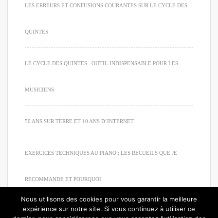
LES ERREURS ET CONFUSIONS COURANTES SUR LE CYCLE DES
QUINTES
LE CYCLE DES QUINTES : OUTIL INDISPENSABLE POUR LES
MUSICIENS
50 ANS SUR TERRE ET 10 ANS D’INTERNET
EXERCICES TECHNIQUES AU PIANO : LES RECUEILS QUE JE
RECOMMANDE ET POURQUOI
Nous utilisons des cookies pour vous garantir la meilleure
expérience sur notre site. Si vous continuez à utiliser ce