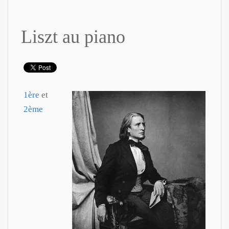
Liszt au piano
1ère
et
2ème