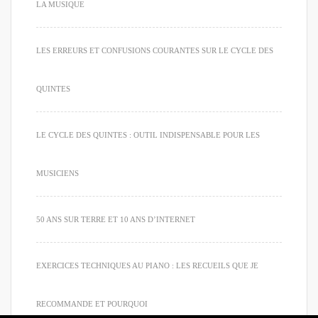
LA MUSIQUE
LES ERREURS ET CONFUSIONS COURANTES SUR LE CYCLE DES
QUINTES
LE CYCLE DES QUINTES : OUTIL INDISPENSABLE POUR LES
MUSICIENS
50 ANS SUR TERRE ET 10 ANS D’INTERNET
EXERCICES TECHNIQUES AU PIANO : LES RECUEILS QUE JE
RECOMMANDE ET POURQUOI