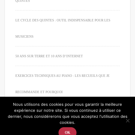
QUINTES
LE CYCLE DES QUINTES : OUTIL INDISPENSABLE POUR LES
MUSICIENS
50 ANS SUR TERRE ET 10 ANS D’INTERNET
EXERCICES TECHNIQUES AU PIANO : LES RECUEILS QUE JE
RECOMMANDE ET POURQUOI
Nous utilisons des cookies pour vous garantir la meilleure
expérience sur notre site. Si vous continuez à utiliser ce
dernier, nous considérerons que vous acceptez l'utilisation des
cookies.
© 2020. Tous droits réservés. Apprendre à jouer du piano
OK