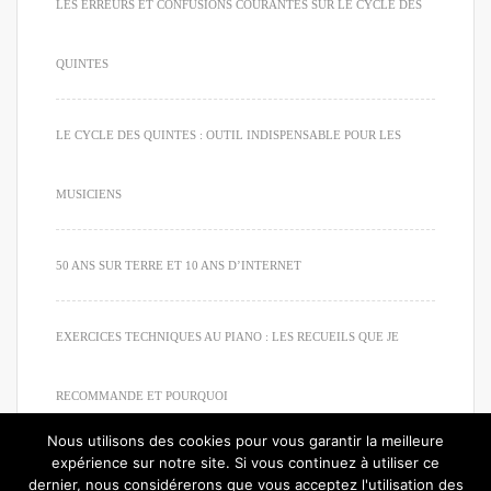
LES ERREURS ET CONFUSIONS COURANTES SUR LE CYCLE DES
QUINTES
LE CYCLE DES QUINTES : OUTIL INDISPENSABLE POUR LES
MUSICIENS
50 ANS SUR TERRE ET 10 ANS D’INTERNET
EXERCICES TECHNIQUES AU PIANO : LES RECUEILS QUE JE
RECOMMANDE ET POURQUOI
Nous utilisons des cookies pour vous garantir la meilleure
expérience sur notre site. Si vous continuez à utiliser ce
dernier, nous considérerons que vous acceptez l'utilisation des