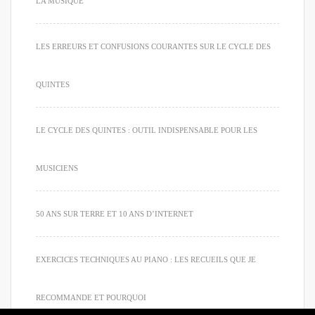
LA MUSIQUE
LES ERREURS ET CONFUSIONS COURANTES SUR LE CYCLE DES
QUINTES
LE CYCLE DES QUINTES : OUTIL INDISPENSABLE POUR LES
MUSICIENS
50 ANS SUR TERRE ET 10 ANS D’INTERNET
EXERCICES TECHNIQUES AU PIANO : LES RECUEILS QUE JE
RECOMMANDE ET POURQUOI