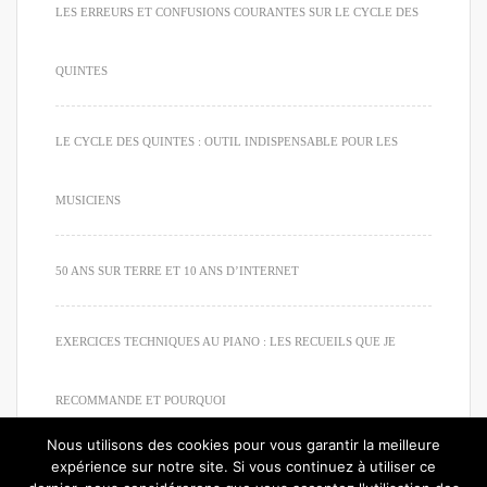
LES ERREURS ET CONFUSIONS COURANTES SUR LE CYCLE DES
QUINTES
LE CYCLE DES QUINTES : OUTIL INDISPENSABLE POUR LES
MUSICIENS
50 ANS SUR TERRE ET 10 ANS D’INTERNET
EXERCICES TECHNIQUES AU PIANO : LES RECUEILS QUE JE
RECOMMANDE ET POURQUOI
Nous utilisons des cookies pour vous garantir la meilleure
expérience sur notre site. Si vous continuez à utiliser ce