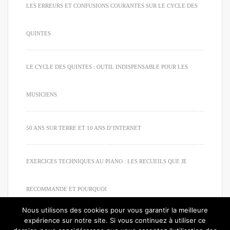
LES ERREURS ET CONFUSIONS COURANTES SUR LE CYCLE DES
QUINTES
LE CYCLE DES QUINTES : OUTIL INDISPENSABLE POUR LES
MUSICIENS
50 ANS SUR TERRE ET 10 ANS D’INTERNET
EXERCICES TECHNIQUES AU PIANO : LES RECUEILS QUE JE
RECOMMANDE ET POURQUOI
Nous utilisons des cookies pour vous garantir la meilleure
expérience sur notre site. Si vous continuez à utiliser ce