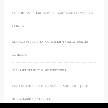
LES ERREURS ET CONFUSIONS COURANTES SUR LE CYCLE DES
QUINTES
LE CYCLE DES QUINTES : OUTIL INDISPENSABLE POUR LES
MUSICIENS
50 ANS SUR TERRE ET 10 ANS D’INTERNET
EXERCICES TECHNIQUES AU PIANO : LES RECUEILS QUE JE
RECOMMANDE ET POURQUOI