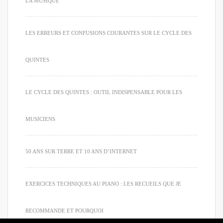
LA MUSIQUE
LES ERREURS ET CONFUSIONS COURANTES SUR LE CYCLE DES
QUINTES
LE CYCLE DES QUINTES : OUTIL INDISPENSABLE POUR LES
MUSICIENS
50 ANS SUR TERRE ET 10 ANS D’INTERNET
EXERCICES TECHNIQUES AU PIANO : LES RECUEILS QUE JE
RECOMMANDE ET POURQUOI