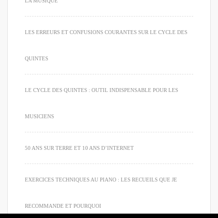
LA MUSIQUE
LES ERREURS ET CONFUSIONS COURANTES SUR LE CYCLE DES
QUINTES
LE CYCLE DES QUINTES : OUTIL INDISPENSABLE POUR LES
MUSICIENS
50 ANS SUR TERRE ET 10 ANS D’INTERNET
EXERCICES TECHNIQUES AU PIANO : LES RECUEILS QUE JE
RECOMMANDE ET POURQUOI