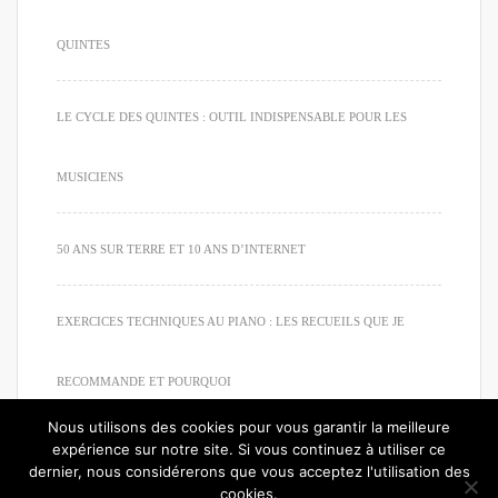
QUINTES
LE CYCLE DES QUINTES : OUTIL INDISPENSABLE POUR LES
MUSICIENS
50 ANS SUR TERRE ET 10 ANS D’INTERNET
EXERCICES TECHNIQUES AU PIANO : LES RECUEILS QUE JE
RECOMMANDE ET POURQUOI
Nous utilisons des cookies pour vous garantir la meilleure
expérience sur notre site. Si vous continuez à utiliser ce
dernier, nous considérerons que vous acceptez l'utilisation des
cookies.