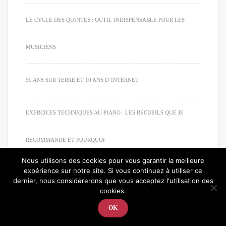
LE CYCLE DES QUINTES : OUTIL INDISPENSABLE POUR LES
MUSICIENS
50 ANS SUR TERRE ET 10 ANS D’INTERNET
EXERCICES TECHNIQUES AU PIANO : LES RECUEILS QUE JE
RECOMMANDE ET POURQUOI
Nous utilisons des cookies pour vous garantir la meilleure
expérience sur notre site. Si vous continuez à utiliser ce
dernier, nous considérerons que vous acceptez l'utilisation des
cookies.
© 2020. Tous droits réservés. Apprendre à jouer du piano
OK