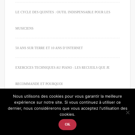
LE CYCLE DES QUINTES : OUTIL INDISPENSABLE POUR LES
MUSICIENS
50 ANS SUR TERRE ET 10 ANS D’INTERNET
EXERCICES TECHNIQUES AU PIANO : LES RECUEILS QUE JE
RECOMMANDE ET POURQUOI
Nous utilisons des cookies pour vous garantir la meilleure
expérience sur notre site. Si vous continuez à utiliser ce
dernier, nous considérerons que vous acceptez l'utilisation des
cookies.
© 2020. Tous droits réservés. Apprendre à jouer du piano
OK