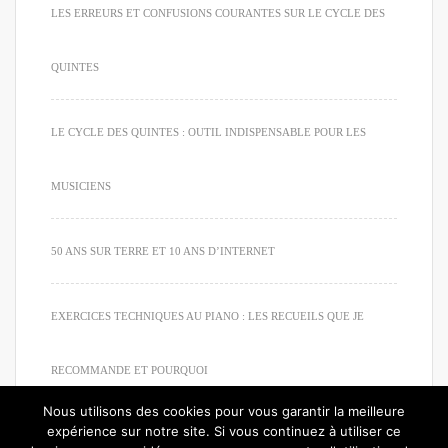
LES ERREURS ET CONFUSIONS COURANTES SUR LE CYCLE DES
QUINTES
LE CYCLE DES QUINTES : OUTIL INDISPENSABLE POUR LES
MUSICIENS
50 ANS SUR TERRE ET 10 ANS D’INTERNET
EXERCICES TECHNIQUES AU PIANO : LES RECUEILS QUE JE
RECOMMANDE ET POURQUOI
Nous utilisons des cookies pour vous garantir la meilleure
expérience sur notre site. Si vous continuez à utiliser ce