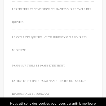
LES ERREURS ET CONFUSIONS COURANTES SUR LE CYCLE DES
QUINTES
LE CYCLE DES QUINTES : OUTIL INDISPENSABLE POUR LES
MUSICIENS
50 ANS SUR TERRE ET 10 ANS D’INTERNET
EXERCICES TECHNIQUES AU PIANO : LES RECUEILS QUE JE
RECOMMANDE ET POURQUOI
Nous utilisons des cookies pour vous garantir la meilleure