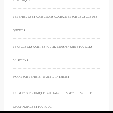
LA MUSIQUE
LES ERREURS ET CONFUSIONS COURANTES SUR LE CYCLE DES
QUINTES
LE CYCLE DES QUINTES : OUTIL INDISPENSABLE POUR LES
MUSICIENS
50 ANS SUR TERRE ET 10 ANS D’INTERNET
EXERCICES TECHNIQUES AU PIANO : LES RECUEILS QUE JE
RECOMMANDE ET POURQUOI