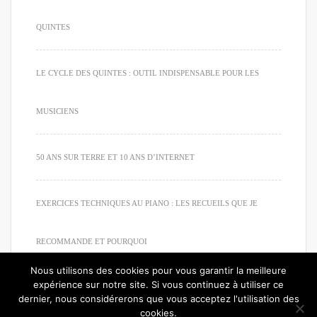
QUINTES
LE CYCLE DES QUINTES : OUTIL INDISPENSABLE POUR LES
MUSICIENS
50 ANS SUR TERRE ET 10 ANS D’INTERNET
EXERCICES TECHNIQUES AU PIANO : LES RECUEILS QUE JE
RECOMMANDE ET POURQUOI
Nous utilisons des cookies pour vous garantir la meilleure
expérience sur notre site. Si vous continuez à utiliser ce
dernier, nous considérerons que vous acceptez l'utilisation des
cookies.